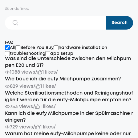
33 undefined
Search
FAQ
All
Before You Buy
hardware installation
troubleshooting
app setup
Was sind die Unterschiede zwischen den Milchpum
pen E20 und S1?
1088 views
/
1 likes
/
Wie baue ich die eufy Milchpumpe zusammen?
829 views
/
1 likes
/
Welche Sterilisationsmethoden und Reinigungshäuf
igkeit werden für die eufy-Milchpumpe empfohlen?
753 views
/
1 likes
/
Kann ich die eufy Milchpumpe in der Spülmaschine r
einigen?
729 views
/
1 likes
/
Warum hat meine eufy-Milchpumpe keine oder nur