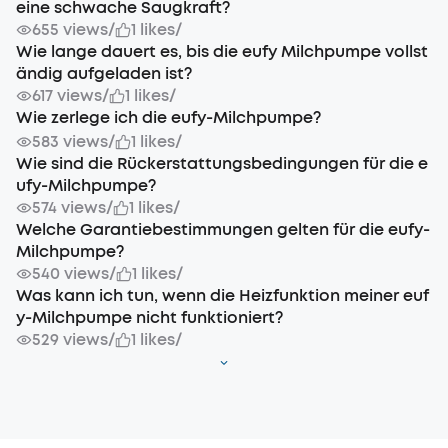
eine schwache Saugkraft?
655 views
/
1 likes
/
Wie lange dauert es, bis die eufy Milchpumpe vollst
ändig aufgeladen ist?
617 views
/
1 likes
/
Wie zerlege ich die eufy-Milchpumpe?
583 views
/
1 likes
/
Wie sind die Rückerstattungsbedingungen für die e
ufy-Milchpumpe?
574 views
/
1 likes
/
Welche Garantiebestimmungen gelten für die eufy-
Milchpumpe?
540 views
/
1 likes
/
Was kann ich tun, wenn die Heizfunktion meiner euf
y-Milchpumpe nicht funktioniert?
529 views
/
1 likes
/