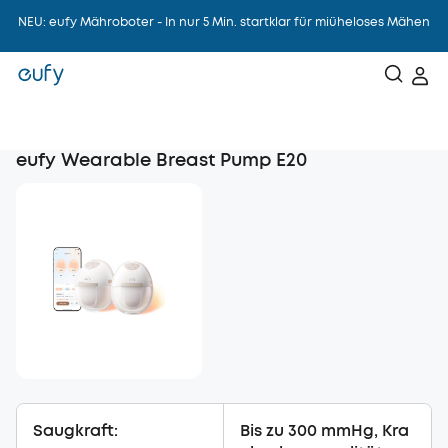
NEU: eufy Mähroboter - In nur 5 Min. startklar für miüheloses Mähen
NEU: eufy NVR Security System S4 Max - 360°KI-Tracking, keine Ecken,
klare Kante
Mehr shoppen, mehr sparen - Spare bis zu 200€ auf deine Bestellung
eufy Wearable Breast Pump E20
Saugkraft:
Bis zu 300 mmHg, Kra